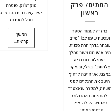
המתים/ פרק
טוקרצ'וק, סופרת
ראשון
צעירה,שכבר זכתה בפרס
נובל לספרות
בחזרה לעמוד הספר
המשך
ועכשיו שימו לב! "מיום
קריאה...
שבחר בדרך הרת סכנות,
היה איש תם וישר מהלך
בשפלות רוח בגיא
צלמוות." בגילי, ובעיקר
במצבי, אני חייבת לרחוץ
היטב את הרגליים לפני
שינה, למקרה שאצטרך
להתפנות באמבולנס
באמצע הלילה. אילו
טרחתי באותו …