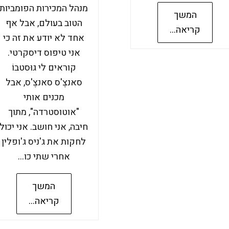
מנהל המכירות הפומביות
המשך
הטוב בעולם, אבל אף
קריאה...
אחד לא יודע את זה כי
אני טיפוס דיסקרטי.
קוראים לי גוּסטבוֹ
סאנצֶ'ס סאנצֶ'ס, אבל
מכנים אותי
"אוטוסטרדה", מתוך
חיבה, אני חושב. אני יכול
לחקות את ג'ניס ג'ופלין
אחרי שתי כו…
המשך
קריאה...