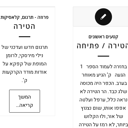
פרוזה - תרגום
,
קלאסיקות
הטירה
קטעים ראשונים
טירה / פתיחה
תרגום חדש ועדכני של
נילי מירסקי, לרומן
המופת של קפקא על
בחזרה לעמוד הספר 1
אודות מודד הקרקעות
הגעה ק' הגיע מאוחר
ק'.
בערב. הכפר היה מכוסה
שלג כבד. הר הטירה לא
המשך
נראה כלל, ערפל ועלטה
קריאה...
אפפו אותו, שום נצנוץ
של אור, ולוּ הקלוש
יותר, לא רמז על הטירה