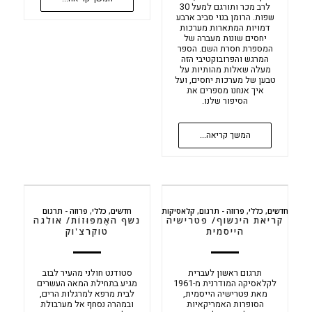
לרב מכר ותורגם למעל 30
שפות. הרומן בנוי סביב ארבע
דמויות המתארות מערכות
יחסים שונות מעברה של
המספרת חסרת השם. הספר
המרגש והפרובוקטיבי הזה
מעלה שאלות מהותיות על
טבען של מערכות יחסים, ועל
איך אנחנו מספרים את
הסיפור שלנו.
המשך קריאה...
חדשים
,
כללי
,
פרוזה - תרגום
,
קלאסיקות
חדשים
,
כללי
,
פרוזה - תרגום
קריאת הינשוף/ פטרישיה
נשף האֶמפּוּזוֹת/ אולגה
הייסמית
טוקרצ'וק
תרגום ראשון לעברית
סטודנט חולני מהעיר לבוב
לקלאסיקה המודרנית מ-1961
מגיע בתחילת המאה העשרים
מאת פטרישיה הייסמית,
לבית מרפא למרגלות הרים,
הסופרות האמריקאיות
ובמהרה נסחף אל מערבולת