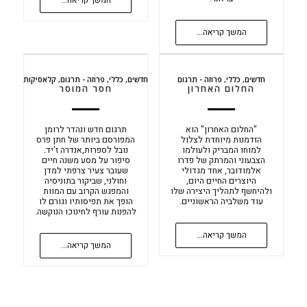
המשך קריאה...
חדשים
,
כללי
,
פרוזה - תרגום
חדשים
,
כללי
,
פרוזה - תרגום
,
קלאסיקות
החלום האחרון
חסר המוסר
"החלום האחרון" הוא
תרגום חדש ונהדר לרומן
הזדמנות מיוחדת לצלול
המפורסם ביותר של חתן פרס
למוחו המבריק ולעולמו
נובל לספרות,אנדרה ז'יד.
הצבעוני והמרתק של פדרו
סיפור על מסע משנה חיים
אלמודובר, אחד מגדולי
שעובר צעיר צרפתי למדן
היוצרים החיים היום,
וחולני, שביקור בתוניסיה
ולהיחשף לתהליך היצירה שלו
והמפגש הקרוב עם המוות
עוד משלביה הראשוניים.
הופך את תפיסותיו וגורם לו
להפנות עורף לחינוכו הנוקשה.
המשך קריאה...
המשך קריאה...