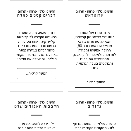
חדשים
,
כללי
,
פרוזה - תרגום
חדשים
,
כללי
,
פרוזה - תרגום
יורוטראש
דברים קטנים כאלה
גיבור ספרו של הסופר
רומן יפהפה שהיה מועמד
השווייצי כריסטיאן קראכט,
ברשימה הקצרה לבוקר מאת
יוצא למסע פרוע ברחבי
קלייר קיגן, אחת הסופרות
שווייץ עם אמו בת ה-80,
החשובות והמוערכות כיום.
החולה אנושות ומכורה
סוחר הפחם בעיירה קטנה
לתרופות ולאלכוהול. קראכט,
באירלנד מגלה במנזר המקומי
מהסופרים המוכרים
תגלית שמרעידה את עולמו.
והבולטים בשפה הגרמנית
כיום.
המשך קריאה...
המשך קריאה...
חדשים
,
כללי
,
פרוזה - תרגום
חדשים
,
כללי
,
פרוזה - תרגום
נדודים
הלבבות האבודים שלנו
סופרת פולנייה המונעת מדחף
ילד יוצא לחפש את אמו
לנוע ממקום למקום לוקחת
בארצות הברית המתפוררת