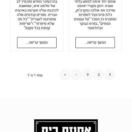
אותנו יחד איתה למסע בלתי
ברב־המכר החדש ומכמיר לב
נשכח. רומן מקורי יפהפה
של סלסט אינג, שנחשבת
שזיכה את אולגה טוקרצ'וק,
לכוכבת עולה ונערצת בארצות
כלת פרס נובל לספרות
הברית. ספרים קודמים שלה
ומחברת רב המכר "על עצמות
שתורגמו לעברית" "כל מה
המתים", בפרס הבוקר
שלא סיפרתי" ו"שריפות
הבינלאומי
קטנות בכל מקום"
המשך קריאה...
המשך קריאה...
»
›
3
2
1
עמוד 1 מ- 7