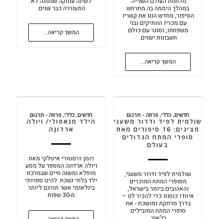
מלחמת העולם השנייה.
לשינה עמוקה שממנה לא
במהלך היממה בה מתרחש
התעוררה כבר שנים.
הסיפור, מחדש הנס את קשריו
עם מכריו הוותיקים ובני
משפחתו, וסוגר עם כולם
המשך קריאה...
חשבונות ישנים.
המשך קריאה...
חדשים
,
כללי
,
פרוזה - תרגום
חדשים
,
כללי
,
פרוזה - תרגום
שולמית לפיד ודרור משעני
הילד מנאפולי/ ויולה
מציגים: 16 סיפורים מאת
ארדונֶה
סופרי המתח הגדולים
בעולם
רומן היסטורי איטלקי מאת
ויולה ארדונה המספר על מסע
מופלא ומשנה חיים שבמרכזו
שולמית לפיד ודרור משעני,
ילד בלתי נשכח. להיט ספרותי
מסופרי המתח המוכרים
בינלאומי אשר תורגם ליותר
והאהובים ביותר בישראל,
מ-30 שפות
איחדו כוחות כדי להכיר לנו –
בדרך מרתקת ומושכת - את
סופרי המתח המובילים
בז'אנר.
המשך קריאה...