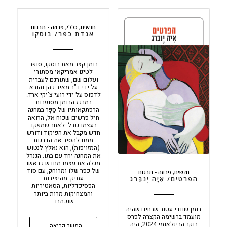
חדשים
,
כללי
,
פרוזה - תרגום
אגדת כפר/ בוסקו
רומן קצר מאת בוסקו, סופר
לטינו-אמריקאי מסתורי
ועלום שם, שתורגם לעברית
על ידי ד"ר מאיר כהן והובא
לדפוס על ידי רועי צ'יקי ארד.
במרכז הרומן מסופרות
הרפתקאותיו של סַפָּר במחנה
חיל פרשים שכוח-אל, הרואה
בעצמו גנרל. לאחר שמפקד
חדש מקבל את הפיקוד ודורש
ממנו להסיר את הדרגות
(המזויפות), הוא נאלץ לנטוש
את המחנה יחד עם בתו. הגנרל
מגלה את עצמו מחדש כראשו
של כפר שלו ומרוחק, עם סוד
חדשים
,
פרוזה - תרגום
עתיק. מהיצירות
הפרטים/ אִיָה יֶנבֵּרג
הפסיכדליות, הסאטיריות
והמצחיקות-מרות ביותר
שנכתבו.
רומן שוודי עטור שבחים שהיה
מועמד ברשימה הקצרה לפרס
בוקר הבינלאומי 2024, היה
המשך קריאה...