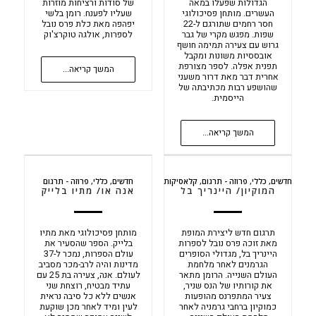
הגדולות שפעלו במאה
של סודות ורציחות מוזרות
העשרים. מותחן פסיכולוגי
שעליו לפענח. רומן בלשי
חסר רחמים שתורגם ל-22
יפהפה מאת כלת פרס נובל
שפות. מפגש מקרי של גבר
לספרות, אולגה טוקרצ'וק
גרוש עם צעירה תמימה חושף
אובססיות משונות ומקבל
תפנית אפלה. לספר מצורפת
המשך קריאה...
אחרית דבר מאת דרור משעני
שהושפע רבות מכתיבתה של
הייסמית.
המשך קריאה...
חדשים
,
כללי
,
פרוזה - תרגום
,
קלאסיקות
חדשים
,
כללי
,
פרוזה - תרגום
המוקיון/ היינריך בל
אנה או/ מתיו בלייק
תרגום חדש ליצירת המופת
מותחן פסיכולוגי מאת מתיו
מאת זוכה פרס נובל לספרות
בלייק. הספר שהסעיר את
היינריך בל, מגדולי הסופרים
עולם הספרות, נמכר ל-37
הגרמנים לאחר מלחמת
מדינות והיה לרב-מכר מסביב
העולם השנייה. הרומן מתאר
לעולם. אנה, צעירה בת 25 עם
את קורותיו של הנס שניר,
עתיד מבטיח, רוצחת שני
צעיר המתפרנס מהופעות
אנשים ללא כל סיבה נראית
כמוקיון ברחבי גרמניה לאחר
לעין ומיד לאחר מכן שוקעת