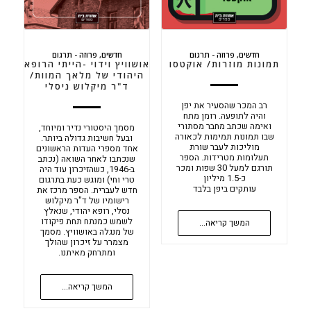
חדשים
,
פרוזה - תרגום
חדשים
,
פרוזה - תרגום
תמונות מוזרות/ אוקטסו
אושוויץ וידוי -הייתי הרופא
היהודי של מלאך המוות/
ד"ר מיקלוש ניסלי
רב המכר שהסעיר את יפן
והיה לתופעה. רומן מתח
ואימה שכתב מחבר מסתורי
מסמך היסטורי נדיר ומיוחד,
שבו תמונות תמימות לכאורה
ובעל חשיבות גדולה ביותר.
מוליכות לעבר שורת
אחד מספרי העדות הראשונים
תעלומות מטרידות. הספר
שנכתבו לאחר השואה (נכתב
תורגם למעל 30 שפות ומכר
ב-1946, כשהזיכרון עוד היה
כ-1.5 מיליון
טרי וחי) ומוגש כעת בתרגום
עותקים ביפן בלבד
חדש לעברית. הספר מרכז את
רישומיו של ד"ר מיקלוש
נסלי, רופא יהודי, שנאלץ
לשמש כמנתח תחת פיקודו
המשך קריאה...
של מנגלה באושוויץ. מסמך
מצמרר על זיכרון שהולך
ומתרחק מאיתנו.
המשך קריאה...