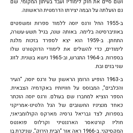
ושם סיים את חוק לימודיו ועבד בעיתון המקומי. שם
גם הועלתה על הבמה יצירתו הדרמטית הראשונה.
ב-1955 החל ורגס יוסה ללמוד ספרות ומשפטים
באוניברסיטה בלימה. באותה שנה, בגיל תשע-עשרה,
התחתן. ב-1959 הוא יצא לספרד בזכות מלגת
לימודים, כדי להשלים את לימודי הדוקטורט שלו
בספרות. ב-1964 התגרש, וב-1965 נישא בשנית. לזוג
שני בנים ובת.
ב-1963 הופיע הרומן הראשון של ורגס יוסה, "העיר
והכלבים", המבוסס על חוויותיו באקדמיה הצבאית.
הספר הוציא למחברו שם בעולם. ורגס יוסה הוכתר
כאחד מנציגיו החשובים של הגל הלטינו-אמריקני
בספרות, לצד גבריאל גרסיה מארקס הקולומביאני,
חוליו קורטאסר הארגנטיני וקרלוס פואנטס
המקסיקני. ב-1966 ראה אור "הבית הירוק", שניכרת בו