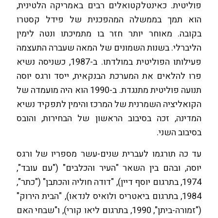
פוליטית. כאינטלקטואלים רבים באמריקה הלטינית,
הוא תמך בממשלה המהפכנית של פידל קסטרו
בקובה. מאוחר יותר חזר בו מתמיכתו ונטה לימין
הליברלי. בשנות השמונים של המאה שעברה התעצמה
פעילותו הפוליטית במולדתו. ב-1987, כשניסה נשיא
פרו להלאים את המערכת הבנקאית, ייסד ורגס יוסה
תנועה פוליטית מתנגדת. ב-1990 הוא היה מועמדה של
הקואליציה השמרנית של המרכז והימין לתפקיד נשיא
המדינה, זכה בסיבוב הראשון של הבחירות, והובס
בסיבוב השני.
עד כה תורגמו לעברית שנים-עשר מספריו של ורגס
יוסה, ובהם בין השאר "העיר והכלבים" ("עם עובד",
1974, בתרגום יוסף דיין), "דודה חוליה והכתבן" ("כתר",
1984, בתרגום ביאטריס ולואיס לנדאו), "הבית הירוק"
("זמורה-ביתן", 1990, בתרגום ליאו קורי), ו"שבחי האם