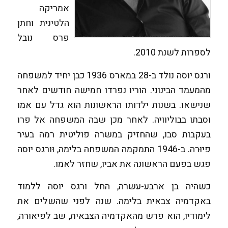
אמריקה
הלטינית וחתן
פרס נובל
לספרות לשנת 2010.
ורגס יוסה נולד ב-28 במארס 1936 כבן יחיד למשפחה
מהמעמד הבינוני. הוריו נפרדו חמישה חודשים לאחר
שנישאו. בשנות ילדותו הראשונות הוא גדל עם אמו
וסבתו בבוליוויה. לאחר מכן שבה המשפחה אל פרו
בעקבות סבו, שהחזיק במשרה פוליטית רמה בעיר
פיוּרה. ב-1946 התמקמה המשפחה בלימה, וּורגס יוסה
פגש בפעם הראשונה את אביו, שחזר לאמו.
כשהיה בן ארבע-עשרה, החל ורגס יוסה ללמוד
באקדמיה צבאית בלימה. שנה לפני שהשלים את
לימודיו, הוא פרש מהאקדמיה הצבאית, שב לפּיאוּרה,