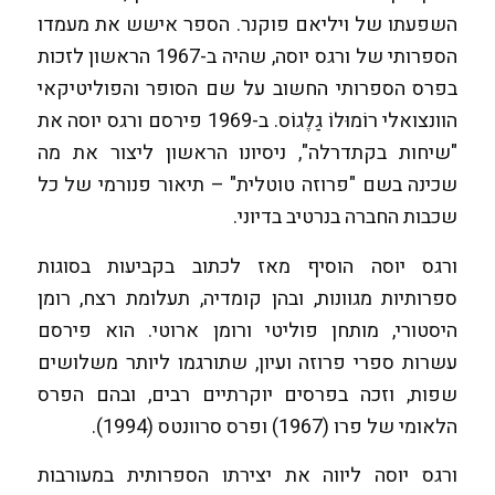
השפעתו של ויליאם פוקנר. הספר אישש את מעמדו
הספרותי של ורגס יוסה, שהיה ב-1967 הראשון לזכות
בפרס הספרותי החשוב על שם הסופר והפוליטיקאי
הוונצואלי רוֹמוּלוֹ גַלֶגוֹס. ב-1969 פירסם ורגס יוסה את
"שיחות בקתדרלה", ניסיונו הראשון ליצור את מה
שכינה בשם "פרוזה טוטלית" – תיאור פנורמי של כל
שכבות החברה בנרטיב בדיוני.
ורגס יוסה הוסיף מאז לכתוב בקביעות בסוגות
ספרותיות מגוונות, ובהן קומדיה, תעלומת רצח, רומן
היסטורי, מותחן פוליטי ורומן ארוטי. הוא פירסם
עשרות ספרי פרוזה ועיון, שתורגמו ליותר משלושים
שפות, וזכה בפרסים יוקרתיים רבים, ובהם הפרס
הלאומי של פרו (1967) ופרס סרוונטס (1994).
ורגס יוסה ליווה את יצירתו הספרותית במעורבות