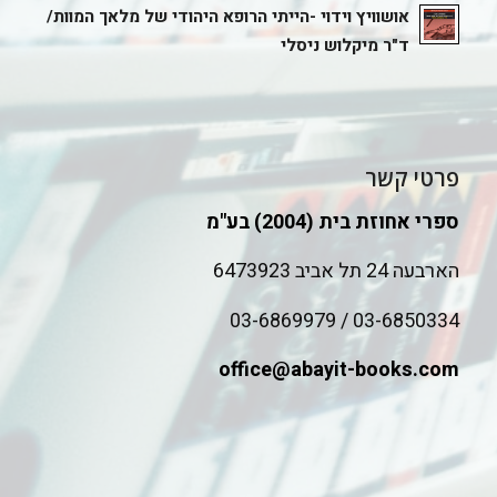
אושוויץ וידוי -הייתי הרופא היהודי של מלאך המוות/
ד"ר מיקלוש ניסלי
פרטי קשר
ספרי אחוזת בית (2004) בע"מ
הארבעה 24 תל אביב 6473923
03-6850334 / 03-6869979
office@abayit-books.com