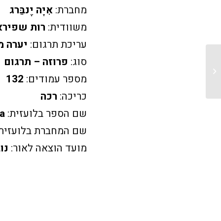
מחברת:
אִיָה יֶנבֵּרג
משוודית:
רות שפירא
עריכת תרגום:
יערה מ
סוג:
פרוזה – תרגום
הפרטים/ פרק ראשון
מספר עמודים:
132
כריכה:
רכה
שם הספר בלועזית:
na
שם המחברת בלועזית
מועד הוצאה לאור:
נוב