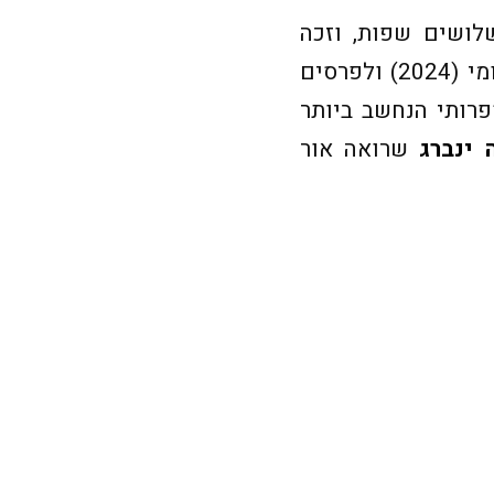
לושים שפות, וזכה
לשבחים רבים. הוא היה מועמד ברשימה הקצרה לפרס מאן בוקר הבינלאומי (2024) ולפרסים
וגוסט (הפרס הספרותי הנחשב ביותר
 ינברג
שרואה אור