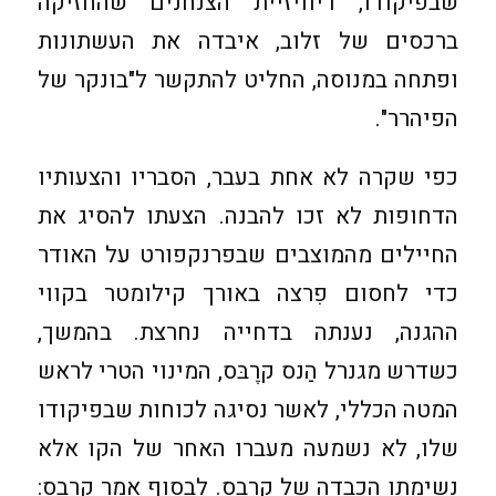
שבפיקודו, דיוויזיית הצנחנים שהחזיקה
ברכסים של זלוב, איבדה את העשתונות
ופתחה במנוסה, החליט להתקשר ל"בונקר של
הפיהרר".
כפי שקרה לא אחת בעבר, הסבריו והצעותיו
הדחופות לא זכו להבנה. הצעתו להסיג את
החיילים מהמוצבים שבפרנקפורט על האודר
כדי לחסום פִרצה באורך קילומטר בקווי
ההגנה, נענתה בדחייה נחרצת. בהמשך,
כשדרש מגנרל הַנס קרֶבּס, המינוי הטרי לראש
המטה הכללי, לאשר נסיגה לכוחות שבפיקודו
שלו, לא נשמעה מעברו האחר של הקו אלא
נשימתו הכבדה של קרבס. לבסוף אמר קרבס: