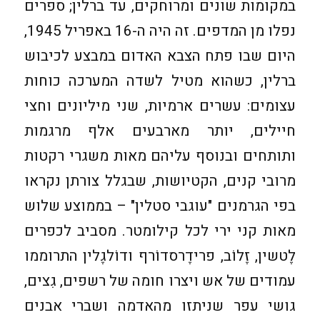
במקומות שונים ומרוחקים, עד ברלין; ספרים
נפלו מן המדפים. זה היה ה-16 באפריל 1945,
היום שבו פתח הצבא האדום במבצע לכיבוש
ברלין, כשהוא מטיל לשדה המערכה כוחות
עצומים: עשרים ארמיות, שני מיליונים וחצי
חיילים, יותר מארבעים אלף מרגמות
ותותחים ובנוסף עליהם מאות משגרי רקטות
מרובי קנים, הקטיושות, שבגלל צורתן נקראו
בפי הגרמנים "עוגבי סטלין" – בממוצע שלוש
מאות קני ירי לכל קילומטר. מסביב לכפרים
לֶטשין, זֶלוֹב, פרידֶרסדוֹרף ודוֹלגֶלין התרוממו
עמודים של אש ויצרו חומה של רשפים, גִצים,
גושי עפר שניתזו מהאדמה ושברי אבנים