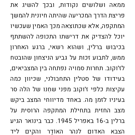
ממאה ושלושים נקודות, ובכך להשיג את
פריצת הדרך המכריעה שהיתה חיונית להמשך
המתקפה, אלא שכתוצאה מכך האמין שעכשיו
יוכל להצדיק את דרישתו התכופה להשתתף
בכיבוש ברלין, ושהוא רשאי, ברגע האחרון
ממש, לתבוע זכות על גביע הניצחון שהובטח
לז'וקוב. תחרות סמויה נפתחה בין המצביאים,
בעידודו של סטלין התחבולני, שכיוון כמה
עקיצות כלפי ז'וקוב מפני שחִנו של הלה סר
בעיניו לזמן מה. באחד מדיווחי המצב ביקש
מצב החזית בתחילת המתקפה הרוסית על
ברלין ב-16 באפריל 1945. כבר בינואר הגיע
הצבא האדום לנהר האוֹדֶר והקים ליד