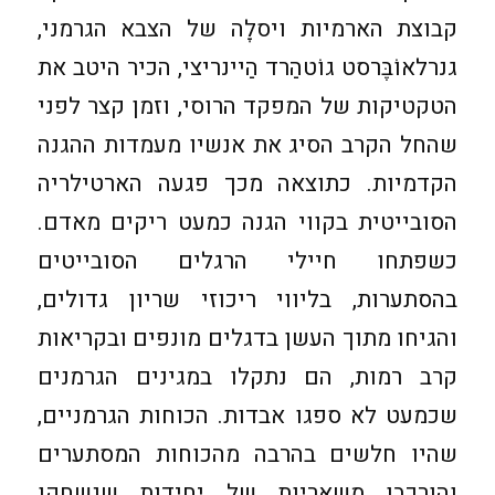
קבוצת הארמיות ויסלָה של הצבא הגרמני,
גנרלאוֹבֶּרסט גוֹטהַרד הַיינריצי, הכיר היטב את
הטקטיקות של המפקד הרוסי, וזמן קצר לפני
שהחל הקרב הסיג את אנשיו מעמדות ההגנה
הקדמיות. כתוצאה מכך פגעה הארטילריה
הסובייטית בקווי הגנה כמעט ריקים מאדם.
כשפתחו חיילי הרגלים הסובייטים
בהסתערות, בליווי ריכוזי שריון גדולים,
והגיחו מתוך העשן בדגלים מונפים ובקריאות
קרב רמות, הם נתקלו במגינים הגרמנים
שכמעט לא ספגו אבדות. הכוחות הגרמניים,
שהיו חלשים בהרבה מהכוחות המסתערים
והורכבו משאריות של יחידות שנשחקו