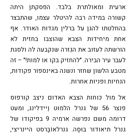
ארעית ומאולתרת בלבד. הפסקתן היתה
קשורה במידה רבה להיטלר עצמו, שהתבצר
בהחלטתו להגן על ברלין מגדות האודר. אף
אחת מיחידות הצבא שהוצבו בחזית לא
הורשתה לעזוב את הגִזרה שנקבעה לה ולסגת
לעבר עיר הבירה. "להחזיק בקו או למות!" – זה
מטבע הלשון שחזר ונשנה באינספור פקודות,
הנחיות ופניות אחרות.
אל מול כוחות הצבא האדום ניצב קורפוס
פנצר 56 של גנרל הלמוּט וַיידלינג, ומעט
דרומה משם נפרשה ארמיה 9 בפיקודו של
גנרל תיאודור בוּסֶה. גנרלאוֹבֶּרסט היינריצי,