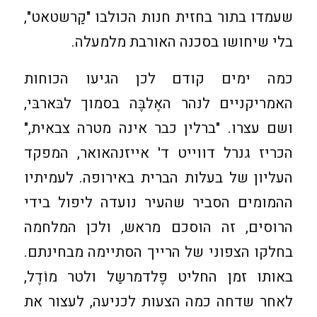
שעמדו בתור בחזית חנות הכולבו "קַרשטאט",
בלי שיחושו בסכנה האורבת מלמעלה.
כמה ימים קודם לכן הגיעו הכוחות
האמריקניים לנהר האֶלבֶּה בסמוך לבּארבּי,
ושם עצרו. "ברלין כבר אינה מטרה צבאית,"
הכריז גנרל דווייט ד' אייזנהאואר, המפקד
העליון של בעלות הברית באירופה. לעמיתיו
ההמומים הסביר שהעיר נועדה ליפול בידי
הרוסים, זה הוסכם מראש, ולכן המלחמה
בחלקו הצפוני של הרייך הסתיימה מבחינתם.
באותו זמן החליט פֶלדמרשַל ולטר מוֹדֶל,
לאחר שדחה כמה הצעות לכניעה, לעצור את