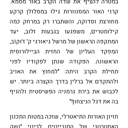
במטרה להציף את שדה הקרב באור מסמא.
קרני האור המסנוורות גילו במסלולן קרקע
מחורצת וסדוקה, והשתברו רק במרחק כמה
קילומטרים, משפגעו בגבעות זלוב, יעד
המתקפה הראשון של מרשל גיאורגי ק' ז'וּקוֹב,
המפקד העליון של החזית הביילורוסית
הראשונה. הפקודה שנתן לפקודיו לפני
תחילת הקרב היתה: "למחוץ את האויב
ולהתקדם אל ברלין בדרך הקצרה ביותר. יש
לכבוש את בירת גרמניה הפשיסטית ולהניף
בה את דגל הניצחון!"
חזיון האורות התיאטרלי, שזכה במטות התכנון
האסטרטגי של הסובייטים לכינוי "נשק