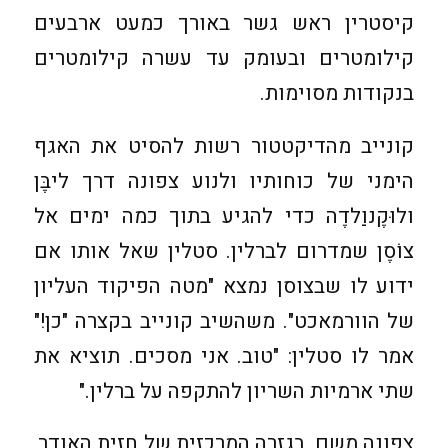
קיסטרין ראש גשר באורך כמעט ארבעים
קילומטרים ובעומק עד עשרה קילומטרים
בנקודות מסוימות.
קונייב מהדיקטטור רשות להסיט את האגף
הימני של כוחותיו ולנוע צפונה דרך ליבֶּן
ולוּקֶנוַלדֶה כדי להגיע בתוך כמה ימים אל
צוֹסֶן שמדרום לברלין. סטלין שאל אותו אם
ידוע לו שבצוסן נמצא "מטה הפיקוד העליון
של הוורמאכט". משהשיב קונייב בקצרה "כן!"
אמר לו סטלין: "טוב. אני מסכים. תוציא את
שתי ארמיות השריון להתקפה על ברלין."
צפונה משם, בגזרה המרכזית של חזית האודר,