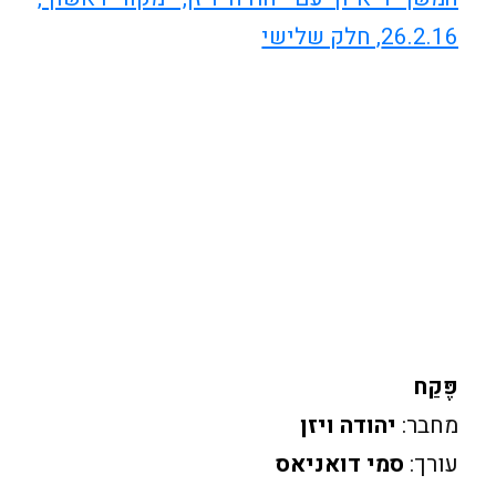
26.2.16, חלק שלישי
פֶּקַח
מחבר:
יהודה ויזן
עורך:
סמי דואניאס