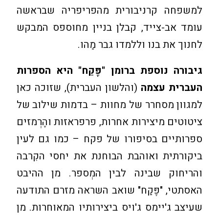
למשפחה קרניבורית מהפריפריה שבראשה
עומד אב-צייד, קבלן בניין מחוספס המבקש
לחנוך את בנו וללמדו גבר מַהו.
גיבורה נוספת ברומן "פֶּקַח" היא הספרות
העברית עצמה
(והלשון העברית), שזוכה כאן
למגוון מסחרר של מחוות – בדמות שילוב של
ציטוטים מיצירות אחרות, פרפראזות והֶרְמזים
ספרותיים בסיפורו של פקח – כמו גם לעין
ביקורתית ואוהבת הבוחנת את יחסי הקִרבה
והריחוק שבינה לבין המְספר. מן ההיבט
האסתטי, "פֶּקַח" שואב השראה מזרם התודעה
שעיצב ג'יימס ג'ויס ביצירותיו המאוחרות. מן