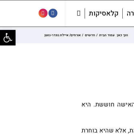
רה
קלאסיקות
פתח סרגל
הנך כאן:
עמוד הבית
/
חדשים
/
אורחים/ איילת גונדר-גושן
 האישה חוששת. היא
ת, אלא שהיא בוחרת