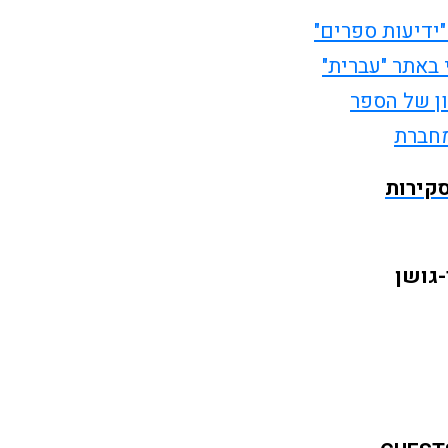
ידיעות ספרים"
באתר "עברית"
ן של הספר
מחברת
סקירות
-גושן