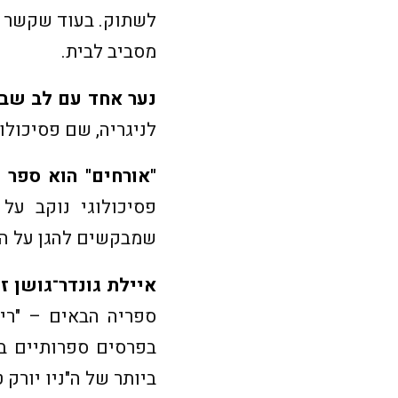
לשתוק. בעוד שקשר עד
מסביב לבית.
נער אחד עם לב שבו
לניגריה, שם פסיכול
"אורחים" הוא ספר 
פסיכולוגי נוקב על
שמבקשים להגן על הת
איילת גונדר־גושן ז
בפרסים ספרותיים בי
ביותר של ה"ניו יורק טיימס", "ELLE" ו"וול