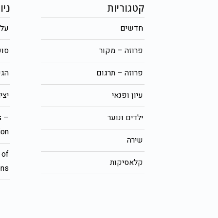
קטגוריות
ניו
חדשים
על 
פרוזה – מקור
סופ
פרוזה – תרגום
הגש
עיון ופנאי
יצי
ילדים ונוער
s –
ion
שירה
 of
קלאסיקות
ons