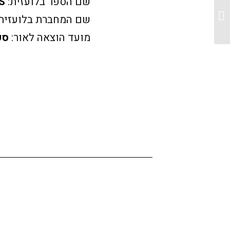
שם הספר בלועזית:
S
אורחים/ פרק ראשון
שם המחברת בלועזית:
מועד הוצאה לאור:
ספט