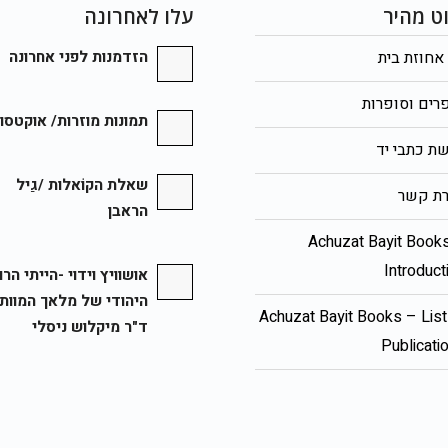
וט מהיר
עלו לאחרונה
אחוזת בית
הזדמנות לפני אחרונה
רים וסופרות
תמונות מוזרות/ אוקטסו
ת כתבי יד
שאלת הקוֹאלות /גַיל
רת קשר
הראבן
Achuzat Bayit Book
Introduct
אושוויץ וידוי -הייתי הר
היהודי של מלאך המוות/
Achuzat Bayit Books – List
ד"ר מיקלוש ניסלי
Publicati