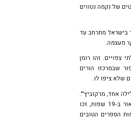
טים של נקמה נטווים
ר בישראל מתרחב עד
ר מעצמה.
 צפויים. זהו רומן
ור שבמרכזו הורים
 שלא ציפו לו.
לה אחד, מרקוביץ'".
ספריה הבאים – "רילוקיישן", "להעיר אריות" ו"השקרנית והעיר", יצאו לאור ב-19 שפות, זכו
מות הספרים הטובים