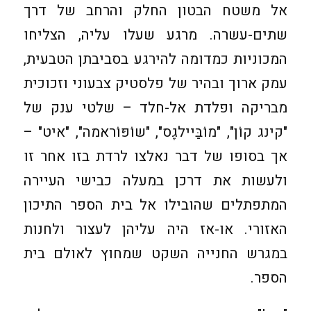
אל משטח הבטון החלק והרחב של דרך
שתים-עשרה. מרגע שעלו עליה, הצליחו
המכוניות כמדומה להירגע בסביבתן הטבעית,
עמק ארוך ובהיר של פלסטיק צבעוני וזכוכית
מבריקה ופלדת אל-חלד – שלטי ענק של
"קינג קוֹן", "מוֹבַּיילגֶס", "שוֹפּוֹראמה", "איט" –
אך בסופו של דבר נאלצו לרדת בזו אחר זו
ולעשות את דרכן במעלה כבישי העיירה
המתפתלים שהובילו אל בית הספר התיכון
האזורי. או-אז היה עליהן לעצור ולחנות
במגרש החנייה השקט שמחוץ לאולם בית
הספר.