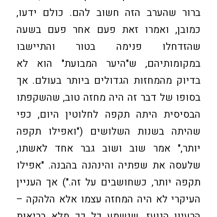
ברור שהערב הזה חשוב להם. כולם ידעו,
כמובן, ואמרו זאת פעם אחר פעם בשעה
שהזדחלו פנימה בטור והתיישבו
במקומותיהם, ש"היער המבועת" הוא לא
בדיוק מהמחזות הגדולים ביותר בעולם. אך
בסופו של דבר זה היה מחזה טוב, שהשקפתו
הבסיסית היתה תקפה לחלוטין היום, כפי
שהיתה בשנות השלושים ("ואפילו תקפה
יותר," אמר שוב ושוב גבר אחד לאשתו,
שלעסה את שפתיה והינהנה בהבנה. "אפילו
תקפה יותר, כשחושבים על זה.") אך העניין
העיקרי לא היה המחזה עצמו אלא הלהקה –
הרעיון הנועז, שנשמע כל כך מלא בריאות