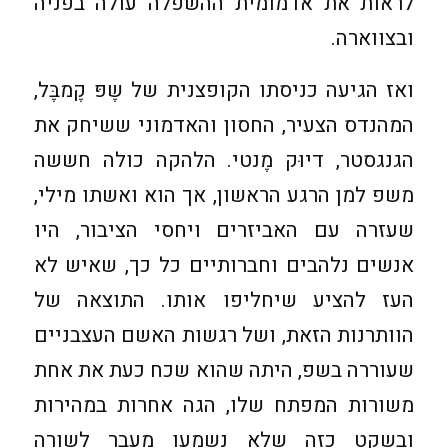
לראות את אדמומית ההשפלה עולה בפניה
ובצווארה.
ואז הגיעה כניסתו הקופצנית של שֶפּ קֶמבֶּל,
המהנדס הצעיר, החסון והאדמוני ששיחק את
הגנגסטר, דיוּק מֶנטי. הלהקה כולה חששה
משפ למן הרגע הראשון, אך הוא ואשתו מילי,
שעזרה עם האביזרים ויחסי הציבור, היו
אנשים נלהבים וחברותיים כל כך, שאיש לא
העז להציע שיחליפו אותו. התוצאה של
הוותרנות הזאת, ושל רגשות האשם העצבניים
שעוררה בשפ, היתה שהוא שכח כעת את אחת
משורות המפתח שלו, הגה אחרות במהירות
ובשקט כזה שלא נשמעו מעבר לשורה