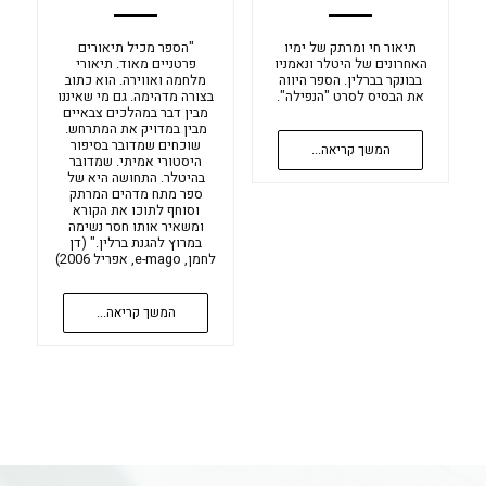
תיאור חי ומרתק של ימיו
"הספר מכיל תיאורים
האחרונים של היטלר ונאמניו
פרטניים מאוד. תיאורי
בבונקר בברלין. הספר היווה
מלחמה ואווירה. הוא כתוב
את הבסיס לסרט "הנפילה".
בצורה מדהימה. גם מי שאיננו
מבין דבר במהלכים צבאיים
מבין במדויק את המתרחש.
שוכחים שמדובר בסיפור
המשך קריאה...
היסטורי אמיתי. שמדובר
בהיטלר. התחושה היא של
ספר מתח מדהים המרתק
וסוחף לתוכו את הקורא
ומשאיר אותו חסר נשימה
במרוץ להגנת ברלין." (דן
לחמן, e-mago, אפריל 2006)
המשך קריאה...