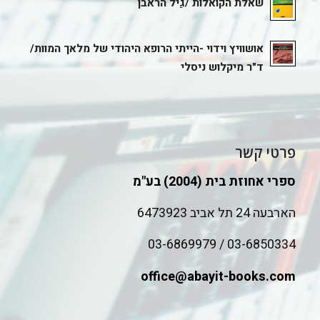
שאלת הקוֹאלות /גַיל הראבן
אושוויץ וידוי -הייתי הרופא היהודי של מלאך המוות/
ד"ר מיקלוש ניסלי
פרטי קשר
ספרי אחוזת בית (2004) בע"מ
הארבעה 24 תל אביב 6473923
03-6850334 / 03-6869979
office@abayit-books.com