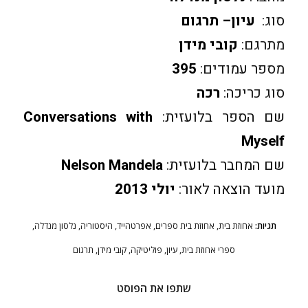
סוג:
עיון– תרגום
מתרגם:
קובי מידן
מספר עמודים:
395
סוג כריכה:
רכה
שם הספר בלועזית:
Conversations with
Myself
שם המחבר בלועזית:
Nelson Mandela
מועד הוצאה לאור:
יולי 2013
תגיות:
אחוזת בית
,
אחוזת בית ספרים
,
אפרטהייד
,
היסטוריה
,
נלסון מנדלה
,
ספרי אחוזת בית
,
עיון
,
פוליטיקה
,
קובי מידן
,
תרגום
שתפו את הפוסט