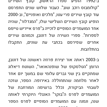
ב-1992 הופיע ספרו הראשון, קובץ השירים
"קולומבוס רוכב שוב". כעבור שלוש שנים התפרסם
עוד קובץ שירים פרי עטו, "מלכים ואופניים", וב-2000
הופיע קובץ השירים השלישי שלו, "המגדלור", שהיה
אחד המועמדים הסופיים לזכייה ב"פרס אייריש טיימס
לספרות". ספרי השירה של דונובן, וכמוהם שירים
אחרים שפירסם בכתבי עת שונים, התקבלו
בהתלהבות.
ב-2003 ראתה אור יצירת פרוזה ראשונה של דונובן,
הרומן "הטלסקופ של שופנהאואר", השוטח דיאלוג
שמתקיים בין שני גברים עלומי שם במשך יום אחד
לאחר מלחמה שהתחוללה באירופה. הספר, שזכה
לשבחי הביקורת, נכלל ברשימה המורחבת של
המועמדים לפרס ה"בּוּקר" האנגלי היוקרתי לאותה
שנה, ונמנה עם המועמדים הסופיים לפרס הספר