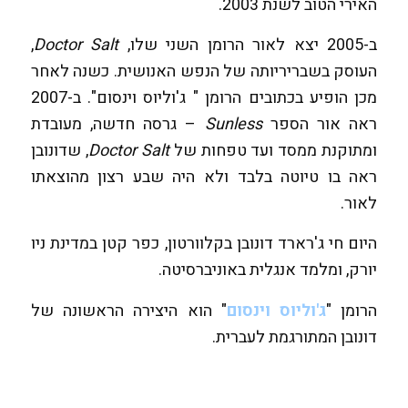
האירי הטוב לשנת 2003.
ב-2005 יצא לאור הרומן השני שלו,
Doctor Salt
,
העוסק בשבריריותה של הנפש האנושית. כשנה לאחר
מכן הופיע בכתובים הרומן " ג'וליוס וינסום". ב-2007
ראה אור הספר
Sunless
– גרסה חדשה, מעובדת
ומתוקנת ממסד ועד טפחות של
Doctor Salt
, שדונובן
ראה בו טיוטה בלבד ולא היה שבע רצון מהוצאתו
לאור.
היום חי ג'רארד דונובן בקלוורטון, כפר קטן במדינת ניו
יורק, ומלמד אנגלית באוניברסיטה.
הרומן "
ג'וליוס וינסום
" הוא היצירה הראשונה של
דונובן המתורגמת לעברית.