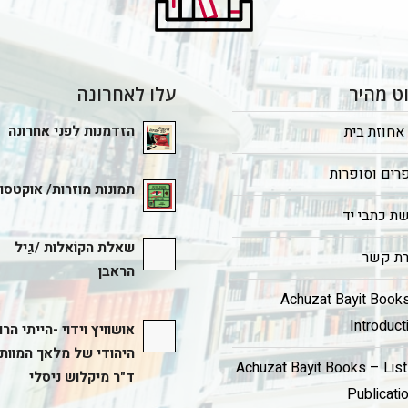
וט מהיר
עלו לאחרונה
אחוזת בית
הזדמנות לפני אחרונה
רים וסופרות
תמונות מוזרות/ אוקטסו
ת כתבי יד
שאלת הקוֹאלות /גַיל
רת קשר
הראבן
Achuzat Bayit Book
Introduct
אושוויץ וידוי -הייתי הר
היהודי של מלאך המוות/
Achuzat Bayit Books – List
ד"ר מיקלוש ניסלי
Publicati