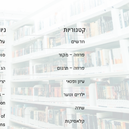
קטגוריות
ניו
חדשים
על 
פרוזה – מקור
סופ
פרוזה – תרגום
הגש
עיון ופנאי
יצי
ילדים ונוער
s –
ion
שירה
 of
קלאסיקות
ons