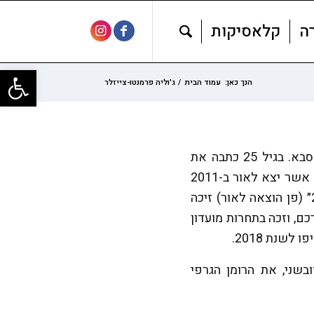
ה
קלאסיקות
פתח סרגל
הנך כאן:
עמוד הבית
/
ג'וליה פרמנטו-צייזלר
ג׳וליה פרמנטו-צייזלר נולדה בשנת 1984 בכפר סבא. בגיל 25 כתבה את
רומן הביכורים שלה ״ספארי״ (אגם הוצאה לאור) אשר יצא לאור ב-2011
וזכה להצלחה רבה. ספרה השני ״כפר סבא 2000״ (פן הוצאה לאור) זיכה
, וזכה בתחרות מועדון
שנת 2018.
דובשני, את הרומן הגרפי