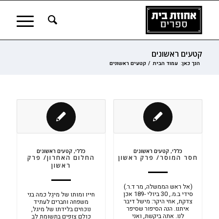
קטעים ראשונים
הנך כאן:
עמוד הבית
/
קטעים ראשונים
כללי
,
קטעים ראשונים
כללי
,
קטעים ראשונים
חסר המוסר/ פרק ראשון
החלום האחרון/ פרק
ראשון
(אל ראש הממשלה, מר ד.ר.)
סידי ב.מ., 30 ביולי -189 אכן
חייו ומותו של מיגֶל כמה בני
צדקת, אחי היקר: מישל דיבר
משפחה וחברים לעתיד
איתנו. הנה הסיפור שסיפר
נוכחים בלידתו של מיגל,
לנו. אתה ביקשת, ואני
כולם צופים בתשומת לב