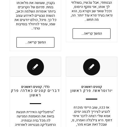
הבטחתי, אבל עכשיו, בשולחי
בקברן, שעושה את מלאכתו
לך אותו, אני נתקף היסוס,
בנחת. פניהם של הקרובים
וככל שאני שב וקורא בו, הוא
ביותר אומרות השלמה וכאב,
נראה בעיני נורא עוד יותר. הה,
רגשות טבעיים לאירוע עצוב
מה תחש…
כל כך. מיגל, כולם יודעים את
שמו, עומד להיוולד בנסיבות
טרגי…
המשך קריאה...
המשך קריאה...
קטעים ראשונים
כללי
,
קטעים ראשונים
יורוטראש/ פרק ראשון
דברים קטנים כאלה/ פרק
ראשון
אז ככה, שוב הייתי מוכרח
להגיע לציריך לכמה ימים.
"הרפובליקה האירית תובעת
אמא שלי רצתה לדבר איתי
בזאת את הנאמנות המגיעה
דחוף. היא צילצלה ואמרה, נו,
לה מכל בניה ובנותיה.
שבכל זאת אבוא מהר,
הרפובליקה מבטיחה לאזרחיה