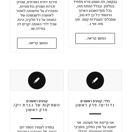
בבקשה, וזה נשמע נורא מפחיד
חירות דתית ואזרחית, שוויון
בטלפון. ובגלל המתח מזה,
זכויות ושוויון הזדמנויות,
בכל סוף־השבוע הארוך
ומצהירה על נחישותה לחתור
הרגשתי כל כך לא טוב,
לאושרה ולשגשוגה של
שסבלתי מעצירות קשה. חוץ
האומה על כל חלקיה, היות
מזה אני ג…
שכל ילדי האומה יקרים לה
במידה שו…
המשך קריאה...
המשך קריאה...
כללי
,
קטעים ראשונים
קטעים ראשונים
נדודים/ פרק ראשון
השתיקות של גברת ויק/
פרק ראשון
אני קיימת אני פעוטה. אני
יושבת על אדן החלון, מסביבי
בחזרה לעמוד הספר יום
פזורים צעצועים, מגדלי
רביעי, 16 בנובמבר כשגברת