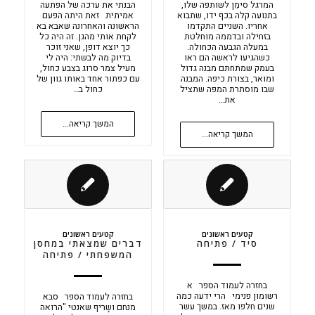
המרגל סימֵן לשותפה שלו,
הבנתי את ערכה של הפתעה
בתנועה קלה בכף ידו, שתבוא
אמיתית זאת היתה הפעם
אחריו. השניים התקדמו
הראשונה והאחרונה שאבא בא
בזחילה ובדממה מוחלטת
לקחת אותי מהגן. זה היה כל
במעלה הגבעה הכחולה.
כך יוצא דופן, שאני זוכר
כשהגיעו לראשה הם ראו
בדיוק מה לבשתי: היה לי
בעמק שמתחתם מבנה גדול
מעיל צמר סרוג בצבע כחול,
ומואר, בצורת כיפה. המבנה
עם כפתור אחד באותו גוון של
שבו מוסתרת המפה שתציל
כחול ב…
את…
המשך קריאה...
המשך קריאה...
קטעים ראשונים
קטעים ראשונים
סיד / פתיחה
דברים שמצאתי במחסן
המשפחתי / פתיחה
בחזרה לעמוד הספר א
רשומון פנימי הרי ידעה כמה
בחזרה לעמוד הספר סבא
שנים חלפו מאז. במשך עשר
מנחם ושָריף שאנטי "הרואה