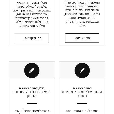
המיטה והתחבטה האם עדיף
מהלך בשפלות רוח בגיא
להסתתר תחתיה. לא מעט
צלמוות." בגילי, ובעיקר
אנשים ניצלו בזכות תושייה
במצבי, אני חייבת לרחוץ היטב
של רגע. ואז שוב נשמע רעש,
את הרגליים לפני השינה,
מחריש אוזניים ממש,
למקרה שאצטרך להתפנות
ובעקבותיו מהלומות רפות.
באמבולנס באמצע הלילה.
אול…
אילו טרחתי באותו …
המשך קריאה...
המשך קריאה...
קטעים ראשונים
כללי
,
קטעים ראשונים
המוח שלי ואני / פתיחת
דיאנה ודויד / פתיחת
הספר
הרומן
בחזרה לעמוד הספר פתח
בחזרה לעמוד הספר 1 ערב