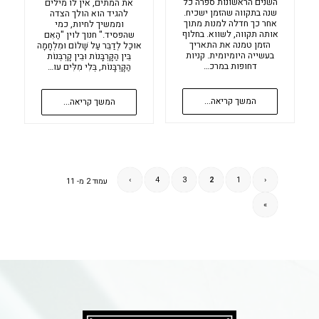
השנים הראשונות ספרה כל
את המתים, אין לו מילים
שנה בתקווה שהזמן ישכיח.
להגיד הוא הולך הצדה
אחר כך חדלה למנות מתוך
וממשיך לחיות, כמי
אותה תקווה, לשווא. בחלוף
שהפסיד." חנוך לוין "הַאִם
הזמן טמנה את התאריך
אוּכַל לְדַבֵּר עַל שָׁלוֹם וּמִלְחָמָה
בעשייה היומיומית. קניות
בֵּין הַקָּרְבָּנוֹת וּבֵין קָרְבְּנוֹת
דחופות במרכ…
הַקָּרְבָּנוֹת, בְּלִי מִלִּים עו…
המשך קריאה...
המשך קריאה...
›
4
3
2
1
‹
עמוד 2 מ- 11
»