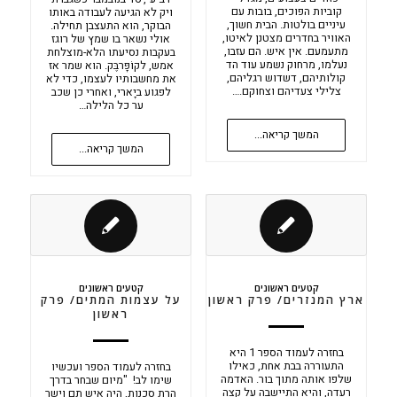
קוביות הפוכים, בובות עם
ויק לא הגיעה לעבודה באותו
עיניים בולטות. הבית חשוך,
הבוקר, הוא התעצבן תחילה.
האוויר בחדרים מצטנן לאיטו,
אולי נשאר בו שמץ של רוגז
מתעמעם. אין איש. הם עזבו,
בעקבות נסיעתו הלא-מוצלחת
נעלמו, מרחוק נשמע עוד הד
אמש, לקוֹפָּרבֶּק. הוא שמר אז
קולותיהם, דשדוש רגליהם,
את מחשבותיו לעצמו, כדי לא
צלילי צעדיהם וצחוקם.…
לפגוע ביָארי, ואחרי כן שכב
ער כל הלילה…
המשך קריאה...
המשך קריאה...
קטעים ראשונים
קטעים ראשונים
ארץ המנזרים/ פרק ראשון
על עצמות המתים/ פרק
ראשון
בחזרה לעמוד הספר 1 היא
התעוררה בבת אחת, כאילו
בחזרה לעמוד הספר ועכשיו
שלפו אותה מתוך בור. האדמה
שימו לב! "מיום שבחר בדרך
רעדה, והיא התיישבה על קצה
הרת סכנות, היה איש תם וישר