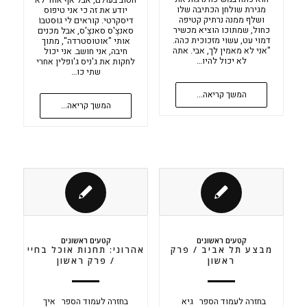
הטוב בעולם, אבל אף אחד לא
מגירת שולחן הכתיבה שלו
יודע את זה כי אני טיפוס
ושלף ממנה נרתיק קטיפה
דיסקרטי. קוראים לי גוּסטבוֹ
כחול, שמתוכו הוציא מכשיר
סאנצֶ'ס סאנצֶ'ס, אבל מכנים
דמוי עט, עשוי מזכוכית כהה.
אותי "אוטוסטרדה", מתוך
"אני לא מאמין לך, אבי. אתה
חיבה, אני חושב. אני יכול
לא יכול להיו…
לחקות את ג'ניס ג'ופלין אחרי
שתי כו…
המשך קריאה...
המשך קריאה...
קטעים ראשונים
קטעים ראשונים
מבצע תל אביב / פרק
אהרוני: תחנות אוכל בחיי
ראשון
/ פרק ראשון
בחזרה לעמוד הספר גיא
בחזרה לעמוד הספר איך