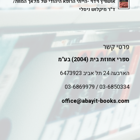
אושוויץ וידוי -הייתי הרופא היהודי של מלאך המוות/
ד"ר מיקלוש ניסלי
פרטי קשר
ספרי אחוזת בית (2004) בע"מ
הארבעה 24 תל אביב 6473923
03-6850334 / 03-6869979
office@abayit-books.com