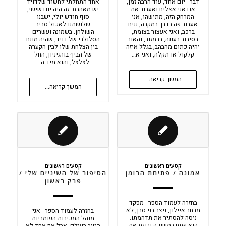
דבר יום אחד, עוד הרבה זמן,
אחד התחלתי לחשוד שלדויד
אם אני אצליח ואעבור את
יש מאהבת. זה היה יום שישי,
המרחק הזה, מתישהו, אני
סוף חודש יולי, ישבנו
אעבור פה בדרך במקרה, נניח
שלושתנו לאכול סביב
ברכב, ואני אעצור בצומת,
השולחן. בשמונה ועשרים
בסיבוב רעננה, ברמזור, והאור
הסלולרי של דויד, שהיה מונח
יהיה כתום מהבהב, בגלל איזה
בין הצלחת שלו לבין הקערה
קלקול או תקלה, ואני א…
של הביף בוֹרגיניוֹן, החל
לצלצל, והוא מיד ה…
המשך קריאה...
המשך קריאה...
קטעים ראשונים
קטעים ראשונים
אמונה / פתיחת הרומן
הסיפור של השיניים שלי /
פרק ראשון
בחזרה לעמוד הספר מפקד
מרחב איילון, ניצב בני סבן, לא
בחזרה לעמוד הספר אני
ניסה להסתיר את תדהמתו.
מנהל המכירות הפומביות
הוא פתח במשיכה נרגזת את